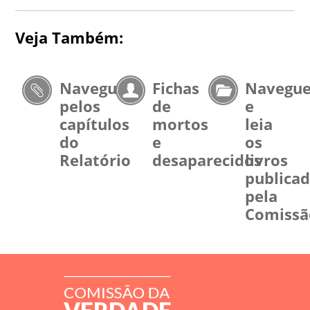
Veja Também:
Navegue
Fichas
Navegu
pelos
de
e
capítulos
mortos
leia
do
e
os
Relatório
desaparecidos
livros
publica
pela
Comissã