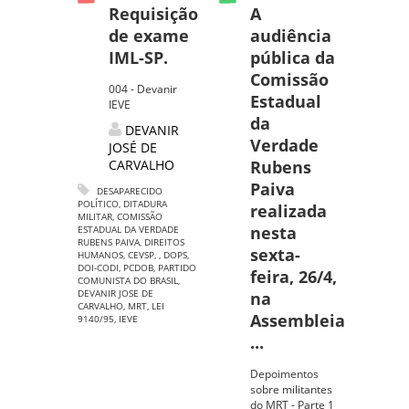
Requisição
A
de exame
audiência
IML-SP.
pública da
Comissão
004 - Devanir
Estadual
IEVE
da
DEVANIR
Verdade
JOSÉ DE
CARVALHO
Rubens
Paiva
DESAPARECIDO
POLÍTICO
,
DITADURA
realizada
MILITAR
,
COMISSÃO
nesta
ESTADUAL DA VERDADE
RUBENS PAIVA
,
DIREITOS
sexta-
HUMANOS
,
CEVSP
,
,
DOPS
,
DOI-CODI
,
PCDOB
,
PARTIDO
feira, 26/4,
COMUNISTA DO BRASIL
,
DEVANIR JOSE DE
na
CARVALHO
,
MRT
,
LEI
Assembleia
9140/95
,
IEVE
...
Depoimentos
sobre militantes
do MRT - Parte 1