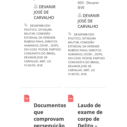
003 - Devanir
DEVANIR
IEVE
JOSÉ DE
DEVANIR
CARVALHO
JOSÉ DE
DESAPARECIDO
CARVALHO
POLÍTICO
,
DITADURA
MILITAR
,
COMISSÃO
DESAPARECIDO
ESTADUAL DA VERDADE
POLÍTICO
,
DITADURA
RUBENS PAIVA
,
DIREITOS
MILITAR
,
COMISSÃO
HUMANOS
,
CEVSP
,
,
DOPS
,
ESTADUAL DA VERDADE
DOI-CODI
,
PCDOB
,
PARTIDO
RUBENS PAIVA
,
DIREITOS
COMUNISTA DO BRASIL
,
HUMANOS
,
CEVSP
,
,
DOPS
,
DEVANIR JOSE DE
DOI-CODI
,
PCDOB
,
PARTIDO
CARVALHO
,
MRT
,
LEI
COMUNISTA DO BRASIL
,
9140/95
,
IEVE
DEVANIR JOSE DE
CARVALHO
,
MRT
,
LEI
9140/95
,
IEVE
Documentos
Laudo de
que
exame de
comprovam
corpo de
perseguição
Delito –