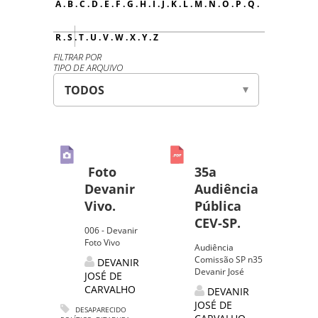
A
.
B
.
C
.
D
.
E
.
F
.
G
.
H
.
I
.
J
.
K
.
L
.
M
.
N
.
O
.
P
.
Q
.
R
.
S
.
T
.
U
.
V
.
W
.
X
.
Y
.
Z
FILTRAR POR
TIPO DE ARQUIVO
Foto
35a
Devanir
Audiência
Vivo.
Pública
CEV-SP.
006 - Devanir
Foto Vivo
Audiência
Comissão SP n35
DEVANIR
Devanir José
JOSÉ DE
CARVALHO
DEVANIR
JOSÉ DE
DESAPARECIDO