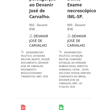
ao Devanir
Exame
José de
necroscópico
Carvalho.
IML-SP.
002 - Devanir
005 - Devanir
IEVE
IEVE
DEVANIR
DEVANIR
JOSÉ DE
JOSÉ DE
CARVALHO
CARVALHO
DESAPARECIDO
DESAPARECIDO
POLÍTICO
,
DITADURA
POLÍTICO
,
DITADURA
MILITAR
,
MORTE
,
DOSSIÊ
,
MILITAR
,
COMISSÃO
DOCUMENTO
,
DEVANIR
ESTADUAL DA VERDADE
JOSE DE CARVALHO
,
RUBENS PAIVA
,
DIREITOS
MOVIMENTO
HUMANOS
,
CEVSP
,
,
DOPS
,
REVOLUCIONARIO
DOI-CODI
,
PCDOB
,
PARTIDO
TIRADENTES
,
MRT
,
IEVE
COMUNISTA DO BRASIL
,
DEVANIR JOSE DE
CARVALHO
,
MRT
,
LEI
9140/95
,
IEVE