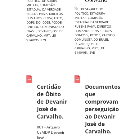
CARVALHO
POLÍTICO
,
DITADURA
MILITAR
,
COMISSÃO
DESAPARECIDO
ESTADUAL DA VERDADE
POLÍTICO
,
DITADURA
RUBENS PAIVA
,
DIREITOS
MILITAR
,
COMISSÃO
HUMANOS
,
CEVSP
,
FOTO
,
,
ESTADUAL DA VERDADE
DOPS
,
DOI-CODI
,
PCDOB
,
RUBENS PAIVA
,
DIREITOS
PARTIDO COMUNISTA DO
HUMANOS
,
CEVSP
,
,
DOPS
,
BRASIL
,
DEVANIR JOSE DE
DOI-CODI
,
PCDOB
,
PARTIDO
CARVALHO
,
MRT
,
LEI
COMUNISTA DO BRASIL
,
9140/95
,
IEVE
DEVANIR JOSE DE
CARVALHO
,
MRT
,
LEI
9140/95
,
IEVE
Certidão
Documentos
de Óbito
que
de Devanir
comprovam
José de
perseguição
Carvalho.
ao Devanir
José de
001 - Arquivo
Carvalho.
CEMDP Devanir
José