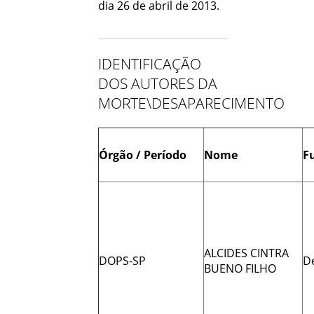
dia 26 de abril de 2013.
IDENTIFICAÇÃO
DOS AUTORES DA
MORTE\DESAPARECIMENTO
Órgão / Período
Nome
F
ALCIDES CINTRA
DOPS-SP
D
BUENO FILHO