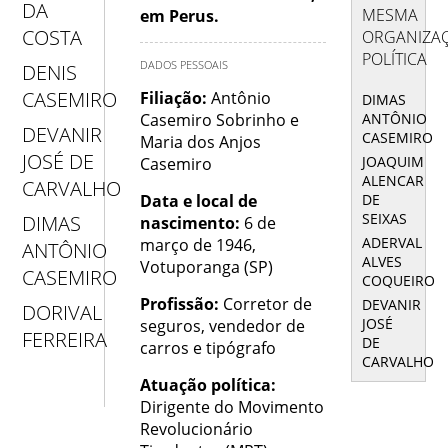
DA
MESMA
em Perus.
COSTA
ORGANIZA
POLÍTICA
DADOS PESSOAIS
DENIS
CASEMIRO
Filiação:
Antônio
DIMAS
ANTÔNIO
Casemiro Sobrinho e
DEVANIR
CASEMIRO
Maria dos Anjos
JOSÉ DE
JOAQUIM
Casemiro
ALENCAR
CARVALHO
DE
Data e local de
SEIXAS
DIMAS
nascimento:
6 de
ADERVAL
março de 1946,
ANTÔNIO
ALVES
Votuporanga (SP)
CASEMIRO
COQUEIRO
Profissão:
Corretor de
DEVANIR
DORIVAL
JOSÉ
seguros, vendedor de
FERREIRA
DE
carros e tipógrafo
CARVALHO
Atuação política:
Dirigente do Movimento
Revolucionário