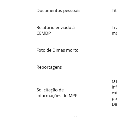
Documentos pessoais
Tí
Relatório enviado à
Tr
CEMDP
mo
Foto de Dimas morto
Reportagens
O 
in
Solicitação de
ex
informações do MPF
po
Di