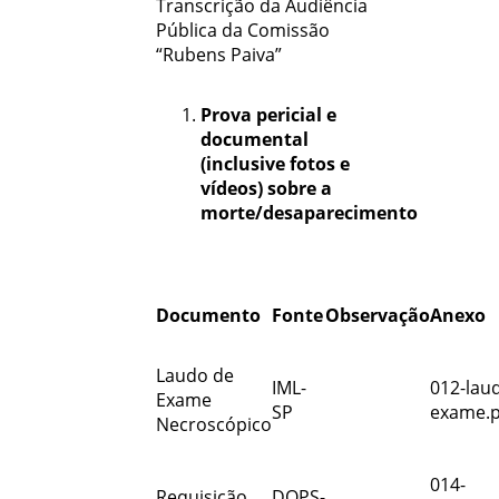
Transcrição da Audiência
Pública da Comissão
“Rubens Paiva”
Prova pericial e
documental
(inclusive fotos e
vídeos) sobre a
morte/desaparecimento
Documento
Fonte
Observação
Anexo
Laudo de
IML-
012-lau
Exame
SP
exame.p
Necroscópico
014-
Requisição
DOPS-