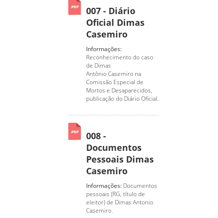
007 - Diário
Oficial Dimas
Casemiro
Informações:
Reconhecimento do caso
de Dimas
Antônio Casemiro na
Comissão Especial de
Mortos e Desaparecidos,
publicação do Diário Oficial.
008 -
Documentos
Pessoais Dimas
Casemiro
Informações:
Documentos
pessoais (RG, título de
eleitor) de Dimas Antonio
Casemiro.