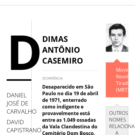
A
.
B
.
C
.
D
.
E
.
F
.
G
.
H
D
.
I
.
J
.
K
.
L
.
M
.
N
.
O
.
DIMAS
ANTÔNIO
P
.
Q
.
R
.
S
.
T
.
U
.
V
.
CASEMIRO
W
.
X
.
Y
.
Z
Movime
Revoluc
OCORRÊNCIA
Tiraden
Desaparecido em São
(MRT).
Paulo no dia 19 de abril
DANIEL
de 1971, enterrado
JOSÉ DE
como indigente e
CARVALHO
OUTROS
provavelmente está
NOMES
entre as 1.049 ossadas
DAVID
RELACION
da Vala Clandestina do
CAPISTRANO
A
Cemitério Dom Bosco,