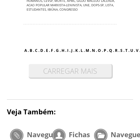
HUMANOS
,
CEVSP
,
MORTE
,
APML
,
GILDO MACEDO LACERDA
,
ACAO POPULAR MARXISTA-LENINISTA
,
UNE
,
DOPS-SP
,
LISTA
,
ESTUDANTES
,
IBIÚNA
,
CONGRESSO
A
.
B
.
C
.
D
.
E
.
F
.
G
.
H
.
I
.
J
.
K
.
L
.
M
.
N
.
O
.
P
.
Q
.
R
.
S
.
T
.
U
.
V
CARREGAR MAIS
Veja Também:
Navegue
Fichas
Navegu