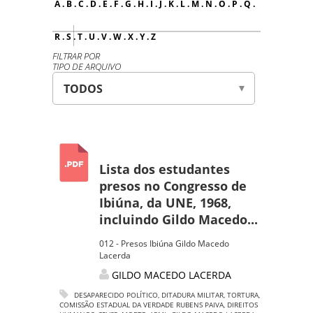
A
.
B
.
C
.
D
.
E
.
F
.
G
.
H
.
I
.
J
.
K
.
L
.
M
.
N
.
O
.
P
.
Q
.
R
.
S
.
T
.
U
.
V
.
W
.
X
.
Y
.
Z
FILTRAR POR
TIPO DE ARQUIVO
Lista dos estudantes
presos no Congresso de
Ibiúna, da UNE, 1968,
incluindo Gildo Macedo...
012 - Presos Ibiúna Gildo Macedo
Lacerda
GILDO MACEDO LACERDA
DESAPARECIDO POLÍTICO
,
DITADURA MILITAR
,
TORTURA
,
COMISSÃO ESTADUAL DA VERDADE RUBENS PAIVA
,
DIREITOS