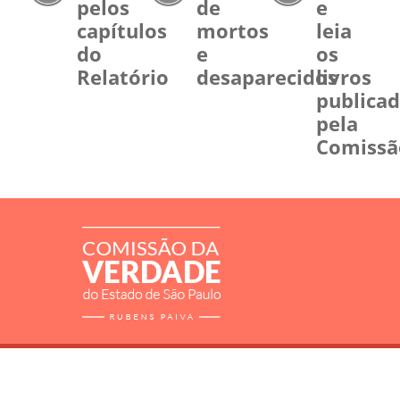
pelos
de
e
capítulos
mortos
leia
do
e
os
Relatório
desaparecidos
livros
publica
pela
Comissã
RELATÓRIO