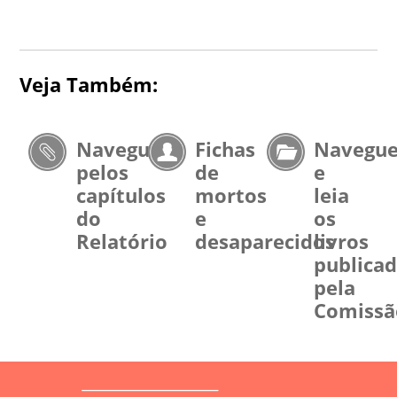
Veja Também:
Navegue
Fichas
Navegu
pelos
de
e
capítulos
mortos
leia
do
e
os
Relatório
desaparecidos
livros
publica
pela
Comissã