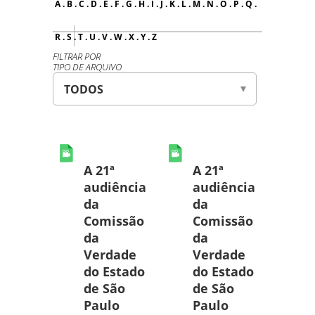
A
.
B
.
C
.
D
.
E
.
F
.
G
.
H
.
I
.
J
.
K
.
L
.
M
.
N
.
O
.
P
.
Q
.
R
.
S
.
T
.
U
.
V
.
W
.
X
.
Y
.
Z
FILTRAR POR
TIPO DE ARQUIVO
A 21ª
A 21ª
audiência
audiência
da
da
Comissão
Comissão
da
da
Verdade
Verdade
do Estado
do Estado
de São
de São
Paulo
Paulo