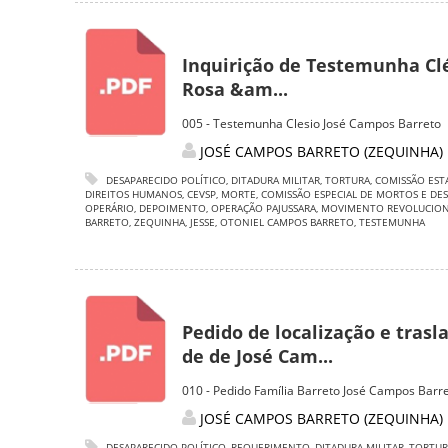
Inquirição de Testemunha Cl
Rosa &am...
005 - Testemunha Clesio José Campos Barreto
JOSÉ CAMPOS BARRETO (ZEQUINHA)
DESAPARECIDO POLÍTICO
,
DITADURA MILITAR
,
TORTURA
,
COMISSÃO EST
DIREITOS HUMANOS
,
CEVSP
,
MORTE
,
COMISSÃO ESPECIAL DE MORTOS E DES
OPERÁRIO
,
DEPOIMENTO
,
OPERAÇÃO PAJUSSARA
,
MOVIMENTO REVOLUCION
BARRETO
,
ZEQUINHA
,
JESSE
,
OTONIEL CAMPOS BARRETO
,
TESTEMUNHA
Pedido de localização e trasl
de de José Cam...
010 - Pedido Família Barreto José Campos Barr
JOSÉ CAMPOS BARRETO (ZEQUINHA)
DESAPARECIDO POLÍTICO
,
REQUERIMENTO
,
DITADURA MILITAR
,
TORTUR