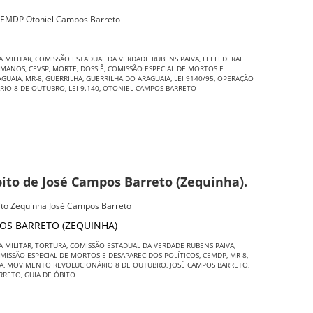
CEMDP Otoniel Campos Barreto
A MILITAR
,
COMISSÃO ESTADUAL DA VERDADE RUBENS PAIVA
,
LEI FEDERAL
UMANOS
,
CEVSP
,
MORTE
,
DOSSIÊ
,
COMISSÃO ESPECIAL DE MORTOS E
AGUAIA
,
MR-8
,
GUERRILHA
,
GUERRILHA DO ARAGUAIA
,
LEI 9140/95
,
OPERAÇÃO
RIO 8 DE OUTUBRO
,
LEI 9.140
,
OTONIEL CAMPOS BARRETO
bito de José Campos Barreto (Zequinha).
bito Zequinha José Campos Barreto
OS BARRETO (ZEQUINHA)
A MILITAR
,
TORTURA
,
COMISSÃO ESTADUAL DA VERDADE RUBENS PAIVA
,
MISSÃO ESPECIAL DE MORTOS E DESAPARECIDOS POLÍTICOS
,
CEMDP
,
MR-8
,
A
,
MOVIMENTO REVOLUCIONÁRIO 8 DE OUTUBRO
,
JOSÉ CAMPOS BARRETO
,
RRETO
,
GUIA DE ÓBITO