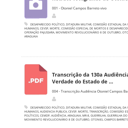
001 - Otoniel Campos Barreto vivo
DESAPARECIDO POLÍTICO
,
DITADURA MILITAR
,
COMISSÃO ESTADUAL DA 
HUMANOS
,
CEVSP
,
MORTE
,
COMISSÃO ESPECIAL DE MORTOS E DESAPARECID
OPERAÇÃO PAJUSSARA
,
MOVIMENTO REVOLUCIONÁRIO 8 DE OUTUBRO
,
OTO
ARAGUAIA
Transcrição da 130a Audiência
Verdade do Estado de ...
004 - Transcrição Audiência Otoniel Campos Ba
DESAPARECIDO POLÍTICO
,
DITADURA MILITAR
,
COMISSÃO ESTADUAL DA 
HUMANOS
,
AUDIENCIA PUBLICA
,
CEVSP
,
MORTE
,
TRANSCRIÇÃO
,
COMISSÃO ES
POLÍTICOS
,
CEMDP
,
AUDIÊNCIA
,
ARAGUAIA
,
MR-8
,
GUERRILHA
,
GUERRILHA DO
MOVIMENTO REVOLUCIONÁRIO 8 DE OUTUBRO
,
OTONIEL CAMPOS BARRET