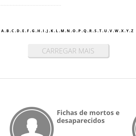
A
.
B
.
C
.
D
.
E
.
F
.
G
.
H
.
I
.
J
.
K
.
L
.
M
.
N
.
O
.
P
.
Q
.
R
.
S
.
T
.
U
.
V
.
W
.
X
.
Y
.
Z
CARREGAR MAIS
Fichas de mortos e
desaparecidos