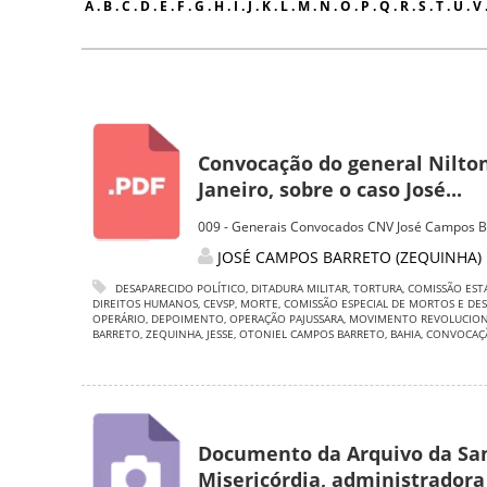
A
.
B
.
C
.
D
.
E
.
F
.
G
.
H
.
I
.
J
.
K
.
L
.
M
.
N
.
O
.
P
.
Q
.
R
.
S
.
T
.
U
.
V
Convocação do general Nilton
Janeiro, sobre o caso José...
009 - Generais Convocados CNV José Campos B
JOSÉ CAMPOS BARRETO (ZEQUINHA)
DESAPARECIDO POLÍTICO
,
DITADURA MILITAR
,
TORTURA
,
COMISSÃO EST
DIREITOS HUMANOS
,
CEVSP
,
MORTE
,
COMISSÃO ESPECIAL DE MORTOS E DES
OPERÁRIO
,
DEPOIMENTO
,
OPERAÇÃO PAJUSSARA
,
MOVIMENTO REVOLUCION
BARRETO
,
ZEQUINHA
,
JESSE
,
OTONIEL CAMPOS BARRETO
,
BAHIA
,
CONVOCAÇ
Documento da Arquivo da Sa
Misericórdia, administradora