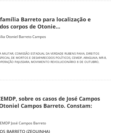
família Barreto para localização e
dos corpos de Otonie...
ília Otoniel Barreto Campos
A MILITAR
,
COMISSÃO ESTADUAL DA VERDADE RUBENS PAIVA
,
DIREITOS
SPECIAL DE MORTOS E DESAPARECIDOS POLÍTICOS
,
CEMDP
,
ARAGUAIA
,
MR-8
,
PERAÇÃO PAJUSSARA
,
MOVIMENTO REVOLUCIONÁRIO 8 DE OUTUBRO
,
CEMDP, sobre os casos de José Campos
 Otoniel Campos Barreto. Constam:
CEMDP José Campos Barreto
OS BARRETO (ZEQUINHA)