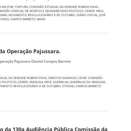
A MILITAR
,
TORTURA
,
COMISSÃO ESTADUAL DA VERDADE RUBENS PAIVA
,
MISSÃO ESPECIAL DE MORTOS E DESAPARECIDOS POLÍTICOS
,
CEMDP
,
MR-8
,
SSARA
,
MOVIMENTO REVOLUCIONÁRIO 8 DE OUTUBRO
,
DIÁRIO OFICIAL
,
JOSÉ
TONIEL CAMPOS BARRETO
,
BAHIA
 da Operação Pajussara.
 Operação Pajussara Otoniel Campos Barreto
DUAL DA VERDADE RUBENS PAIVA
,
DIREITOS HUMANOS
,
CEVSP
,
COMISSÃO
S POLÍTICOS
,
CEMDP
,
ARAGUAIA
,
MR-8
,
GUERRILHA
,
GUERRILHA DO ARAGUAIA
,
IMENTO REVOLUCIONÁRIO 8 DE OUTUBRO
,
OTONIEL CAMPOS BARRETO
o da 130a Audiência Pública Comissão da