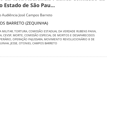
 Estado de São Pau...
ão Audiência José Campos Barreto
OS BARRETO (ZEQUINHA)
A MILITAR
,
TORTURA
,
COMISSÃO ESTADUAL DA VERDADE RUBENS PAIVA
,
CA
,
CEVSP
,
MORTE
,
COMISSÃO ESPECIAL DE MORTOS E DESAPARECIDOS
PERÁRIO
,
OPERAÇÃO PAJUSSARA
,
MOVIMENTO REVOLUCIONÁRIO 8 DE
UINHA
,
JESSE
,
OTONIEL CAMPOS BARRETO