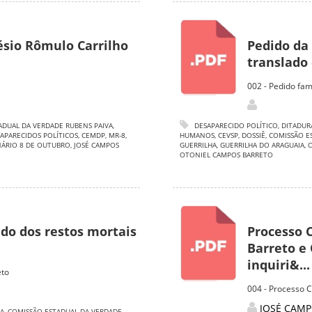
ésio Rômulo Carrilho
Pedido da 
translado 
002 - Pedido fam
ADUAL DA VERDADE RUBENS PAIVA
,
DESAPARECIDO POLÍTICO
,
DITADUR
APARECIDOS POLÍTICOS
,
CEMDP
,
MR-8
,
HUMANOS
,
CEVSP
,
DOSSIÊ
,
COMISSÃO E
ÁRIO 8 DE OUTUBRO
,
JOSÉ CAMPOS
GUERRILHA
,
GUERRILHA DO ARAGUAIA
,
O
OTONIEL CAMPOS BARRETO
ado dos restos mortais
Processo 
Barreto e
inquiri&...
eto
004 - Processo 
JOSÉ CAMP
A
,
COMISSÃO ESTADUAL DA VERDADE