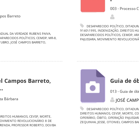
003 - Processo 
pos Barreto
DESAPARECIDO POLÍTICO
,
DITADUR
9140\1995
,
INDENIZAÇÃO
,
DIREITOS H
ADUAL DA VERDADE RUBENS PAIVA
,
DESAPARECIDOS POLÍTICOS
,
CEMDP
,
AR
APARECIDOS POLÍTICOS
,
CEMDP
,
MR-8
,
PAJUSSARA
,
MOVIMENTO REVOLUCIONÁ
TUBRO
,
JOSÉ CAMPOS BARRETO
,
el Campos Barreto,
Guia de ó
..
013 - Guia de ó
ta Bárbara
JOSÉ CAMP
DESAPARECIDO POLÍTICO
,
DITADUR
DIREITOS HUMANOS
,
CEVSP
,
MORTE
,
CO
IREITOS HUMANOS
,
CEVSP
,
MORTE
,
OPERÁRIO
,
ÓBITO
,
OPERAÇÃO PAJUSSAR
OVIMENTO REVOLUCIONÁRIO 8 DE
ZEQUINHA
,
JESSE
,
OTONIEL CAMPOS BA
RENDA
,
PROFESSOR ROBERTO
,
DOI/BA