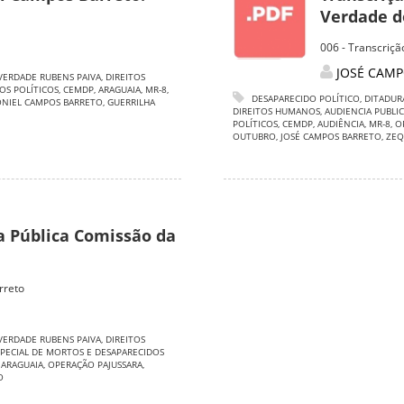
Verdade do
006 - Transcriç
JOSÉ CAMP
VERDADE RUBENS PAIVA
,
DIREITOS
OS POLÍTICOS
,
CEMDP
,
ARAGUAIA
,
MR-8
,
DESAPARECIDO POLÍTICO
,
DITADUR
NIEL CAMPOS BARRETO
,
GUERRILHA
DIREITOS HUMANOS
,
AUDIENCIA PUBLI
POLÍTICOS
,
CEMDP
,
AUDIÊNCIA
,
MR-8
,
O
OUTUBRO
,
JOSÉ CAMPOS BARRETO
,
ZEQ
 Pública Comissão da
rreto
VERDADE RUBENS PAIVA
,
DIREITOS
PECIAL DE MORTOS E DESAPARECIDOS
 ARAGUAIA
,
OPERAÇÃO PAJUSSARA
,
O