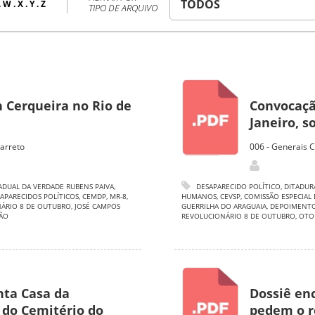
.
W
.
X
.
Y
.
Z
TIPO DE ARQUIVO
 Cerqueira no Rio de
Convocaçã
Janeiro, s
arreto
006 - Generais 
ADUAL DA VERDADE RUBENS PAIVA
,
DESAPARECIDO POLÍTICO
,
DITADUR
APARECIDOS POLÍTICOS
,
CEMDP
,
MR-8
,
HUMANOS
,
CEVSP
,
COMISSÃO ESPECIAL
ÁRIO 8 DE OUTUBRO
,
JOSÉ CAMPOS
GUERRILHA DO ARAGUAIA
,
DEPOIMENT
ÃO
REVOLUCIONÁRIO 8 DE OUTUBRO
,
OTO
nta Casa da
Dossiê en
 do Cemitério do
pedem o r