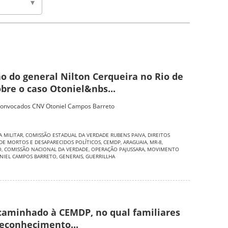
o do general Nilton Cerqueira no Rio de
obre o caso Otoniel&nbs...
Convocados CNV Otoniel Campos Barreto
A MILITAR
,
COMISSÃO ESTADUAL DA VERDADE RUBENS PAIVA
,
DIREITOS
 DE MORTOS E DESAPARECIDOS POLÍTICOS
,
CEMDP
,
ARAGUAIA
,
MR-8
,
O
,
COMISSÃO NACIONAL DA VERDADE
,
OPERAÇÃO PAJUSSARA
,
MOVIMENTO
NIEL CAMPOS BARRETO
,
GENERAIS
,
GUERRILLHA
caminhado à CEMDP, no qual familiares
econhecimento...