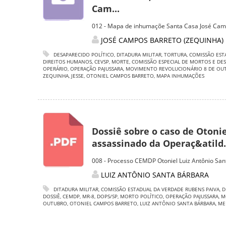
Cam...
012 - Mapa de inhumaçõe Santa Casa José Cam
JOSÉ CAMPOS BARRETO (ZEQUINHA)
DESAPARECIDO POLÍTICO
,
DITADURA MILITAR
,
TORTURA
,
COMISSÃO EST
DIREITOS HUMANOS
,
CEVSP
,
MORTE
,
COMISSÃO ESPECIAL DE MORTOS E DES
OPERÁRIO
,
OPERAÇÃO PAJUSSARA
,
MOVIMENTO REVOLUCIONÁRIO 8 DE OU
ZEQUINHA
,
JESSE
,
OTONIEL CAMPOS BARRETO
,
MAPA INHUMAÇÕES
Dossiê sobre o caso de Otoni
assassinado da Operaç&atild.
008 - Processo CEMDP Otoniel Luiz Antônio San
LUIZ ANTÔNIO SANTA BÁRBARA
DITADURA MILITAR
,
COMISSÃO ESTADUAL DA VERDADE RUBENS PAIVA
,
D
DOSSIÊ
,
CEMDP
,
MR-8
,
DOPS/SP
,
MORTO POLÍTICO
,
OPERAÇÃO PAJUSSARA
,
M
OUTUBRO
,
OTONIEL CAMPOS BARRETO
,
LUIZ ANTÔNIO SANTA BÁRBARA
,
ME