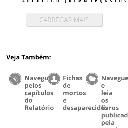
A
.
B
.
C
.
D
.
E
.
F
.
G
.
H
.
I
.
J
.
K
.
L
.
M
.
N
.
O
.
P
.
Q
.
R
.
S
.
T
.
U
.
V
CARREGAR MAIS
Veja Também:
Navegue
Fichas
Navegu
pelos
de
e
capítulos
mortos
leia
do
e
os
Relatório
desaparecidos
livros
publica
pela