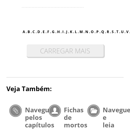
A
.
B
.
C
.
D
.
E
.
F
.
G
.
H
.
I
.
J
.
K
.
L
.
M
.
N
.
O
.
P
.
Q
.
R
.
S
.
T
.
U
.
V
CARREGAR MAIS
Veja Também:
Navegue
Fichas
Navegu
pelos
de
e
capítulos
mortos
leia