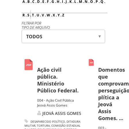
A
.
B
.
C
.
D
.
E
.
F
.
G
.
H
.
I
.
J
.
K
.
L
.
M
.
N
.
O
.
P
.
Q
.
R
.
S
.
T
.
U
.
V
.
W
.
X
.
Y
.
Z
FILTRAR POR
TIPO DE ARQUIVO
Ação civil
Domentos
pública.
que
Ministério
comprovam
Público Federal.
perseguiçã
plítica a
004 - Ação Civil Pública
Jeová
Jeová Assis Gomes
Assis
JEOVÁ ASSIS GOMES
Gomes. ...
DESAPARECIDO POLÍTICO
,
DITADURA
MILITAR
,
TORTURA
,
COMISSÃO ESTADUAL
003 -