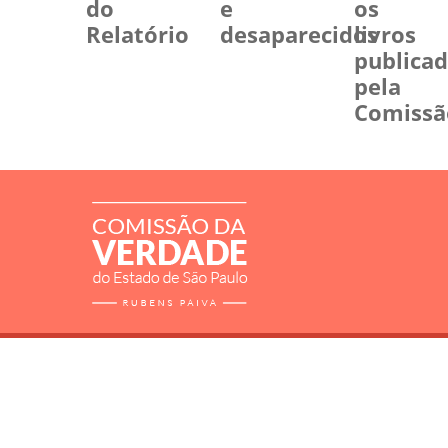
do
e
os
Relatório
desaparecidos
livros
publica
pela
Comissã
RELATÓRIO