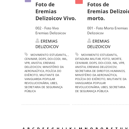
Foto de
Fotos de
Eremias
Eremias Delizoi
Delizoicov Vivo.
morto.
002 - Foto Vivo
001 - Foto Morto Eremias
Eremias Delizoicov
Delizoicov
EREMIAS
EREMIAS
DELIZOICOV
DELIZOICOV
MOVIMENTO ESTUDANTIL
,
,
MOVIMENTO ESTUDANTIL
,
CENIMAR
,
DOPS
,
DOI-CODI
,
IML
,
DITADURA MILITAR
,
FOTO
,
MORTE
,
VPR
,
ANISTIA
,
EREMIAS
CENIMAR
,
DOPS
,
DOI-CODI
,
IML
,
VPR
,
DELIZOICOV
,
MINISTÉRIO DA
ANISTIA
,
EREMIAS DELIZOICOV
,
AERONAÚTICA
,
POLÍCIA DO
SECRETARIA DE DIREITOS HUMANOS
,
EXÉRCITO
,
MILITANTE DA
MINISTÉRIO DA AERONAÚTICA
,
VANGUARDA POPULAR
POLÍCIA DO EXÉRCITO
,
MILITANTE DA
REVOLUCIONÁRIA
,
UBES
,
VANGUARDA POPULAR
SECRETARIA DE SEGURANÇA
REVOLUCIONÁRIA
,
UBES
,
SECRETARIA
PÚBLICA
DE SEGURANÇA PÚBLICA
A
.
B
.
C
.
D
.
E
.
F
.
G
.
H
.
I
.
J
.
K
.
L
.
M
.
N
.
O
.
P
.
Q
.
R
.
S
.
T
.
U
.
V