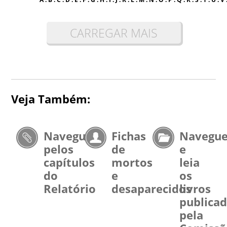
CARREGAR MAIS
Veja Também:
Navegue
Fichas
Navegu
pelos
de
e
capítulos
mortos
leia
do
e
os
Relatório
desaparecidos
livros
publica
pela