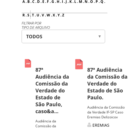
A
.
B
.
C
.
D
.
E
.
F
.
G
.
H
.
I
.
J
.
K
.
L
.
M
.
N
.
O
.
P
.
Q
.
R
.
S
.
T
.
U
.
V
.
W
.
X
.
Y
.
Z
FILTRAR POR
TIPO DE ARQUIVO
87ª
87ª Audiência
Audiência da
da Comissão da
Comissão da
Verdade do
Verdade do
Estado de São
Estado de
Paulo.
São Paulo,
Audiência da Comissão
caso&a...
da Verdade IF-SP Caso
Eremias Delizoicov
Audiência da
EREMIAS
Comissão da