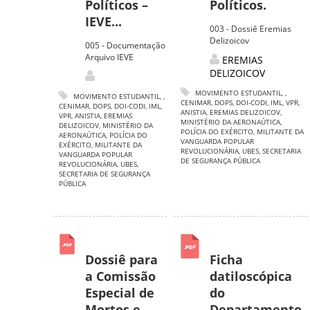
Políticos –
Políticos.
IEVE...
003 - Dossiê Eremias
Delizoicov
005 - Documentação
Arquivo IEVE
EREMIAS
DELIZOICOV
MOVIMENTO ESTUDANTIL
,
,
MOVIMENTO ESTUDANTIL
,
,
CENIMAR
,
DOPS
,
DOI-CODI
,
IML
,
VPR
,
CENIMAR
,
DOPS
,
DOI-CODI
,
IML
,
ANISTIA
,
EREMIAS DELIZOICOV
,
VPR
,
ANISTIA
,
EREMIAS
MINISTÉRIO DA AERONAÚTICA
,
DELIZOICOV
,
MINISTÉRIO DA
POLÍCIA DO EXÉRCITO
,
MILITANTE DA
AERONAÚTICA
,
POLÍCIA DO
VANGUARDA POPULAR
EXÉRCITO
,
MILITANTE DA
REVOLUCIONÁRIA
,
UBES
,
SECRETARIA
VANGUARDA POPULAR
DE SEGURANÇA PÚBLICA
REVOLUCIONÁRIA
,
UBES
,
SECRETARIA DE SEGURANÇA
PÚBLICA
Dossiê para
Ficha
a Comissão
datiloscópica
Especial de
do
Mortos e
Departamento