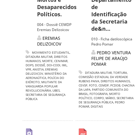
Desaparecidos
de
Políticos.
Identificação
da Secretaria
004 - Dossiê CEMDP
de&n...
Eremias Delizoicov
EREMIAS
010 - Ficha datiloscópica
DELIZOICOV
Pedro Pomar
PEDRO VENTURA
MOVIMENTO ESTUDANTIL
,
DITADURA MILITAR
,
DIREITOS
FELIPE DE ARAÚJO
HUMANOS
,
MORTE
,
CENIMAR
,
POMAR
DOPS
,
DOSSIÊ
,
DOI-CODI
,
IML
,
VPR
,
ANISTIA
,
EREMIAS
DITADURA MILITAR
,
TORTURA
,
DELIZOICOV
,
MINISTÉRIO DA
COMISSÃO ESTADUAL DA VERDADE
AERONAÚTICA
,
POLÍCIA DO
RUBENS PAIVA
,
DIREITOS HUMANOS
,
EXÉRCITO
,
MILITANTE DA
CEVSP
,
FOTO
,
CEMDP
,
PCDOB
,
CHACINA
VANGUARDA POPULAR
DA LAPA
,
PARTIDO COMUNISTA DO
REVOLUCIONÁRIA
,
UBES
,
BRASIL
,
FOTOGRAFIA
,
MORTO
SECRETARIA DE SEGURANÇA
POLÍTICO
,
CORPO
,
MÁRIO
,
SECRETARIA
PÚBLICA
DE SEGURANÇA PÚBLICA
,
PEDRO
POMAR
,
DIGITAIS