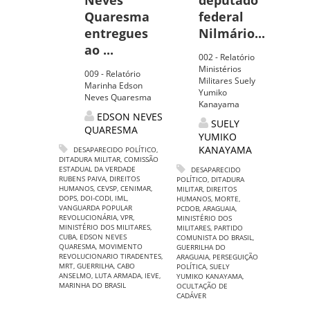
Neves
deputado
Quaresma
federal
entregues
Nilmário...
ao ...
002 - Relatório
Ministérios
009 - Relatório
Militares Suely
Marinha Edson
Yumiko
Neves Quaresma
Kanayama
EDSON NEVES
SUELY
QUARESMA
YUMIKO
KANAYAMA
DESAPARECIDO POLÍTICO
,
DITADURA MILITAR
,
COMISSÃO
ESTADUAL DA VERDADE
DESAPARECIDO
RUBENS PAIVA
,
DIREITOS
POLÍTICO
,
DITADURA
HUMANOS
,
CEVSP
,
CENIMAR
,
MILITAR
,
DIREITOS
DOPS
,
DOI-CODI
,
IML
,
HUMANOS
,
MORTE
,
VANGUARDA POPULAR
PCDOB
,
ARAGUAIA
,
REVOLUCIONÁRIA
,
VPR
,
MINISTÉRIO DOS
MINISTÉRIO DOS MILITARES
,
MILITARES
,
PARTIDO
CUBA
,
EDSON NEVES
COMUNISTA DO BRASIL
,
QUARESMA
,
MOVIMENTO
GUERRILHA DO
REVOLUCIONARIO TIRADENTES
,
ARAGUAIA
,
PERSEGUIÇÃO
MRT
,
GUERRILHA
,
CABO
POLÍTICA
,
SUELY
ANSELMO
,
LUTA ARMADA
,
IEVE
,
YUMIKO KANAYAMA
,
MARINHA DO BRASIL
OCULTAÇÃO DE
CADÁVER