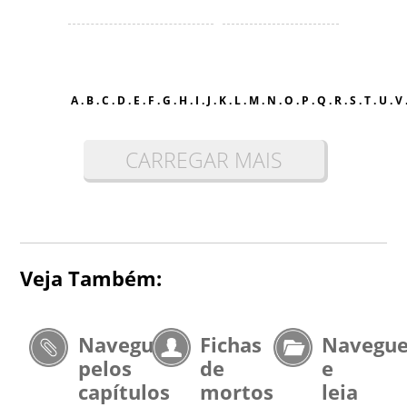
A
.
B
.
C
.
D
.
E
.
F
.
G
.
H
.
I
.
J
.
K
.
L
.
M
.
N
.
O
.
P
.
Q
.
R
.
S
.
T
.
U
.
V
CARREGAR MAIS
Veja Também:
Navegue
Fichas
Navegu
pelos
de
e
capítulos
mortos
leia