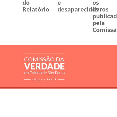
do
e
os
Relatório
desaparecidos
livros
publica
pela
Comissã
RELATÓRIO