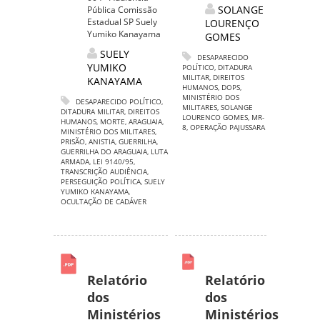
SOLANGE
Pública Comissão
Estadual SP Suely
LOURENÇO
Yumiko Kanayama
GOMES
SUELY
DESAPARECIDO
YUMIKO
POLÍTICO
,
DITADURA
MILITAR
,
DIREITOS
KANAYAMA
HUMANOS
,
DOPS
,
MINISTÉRIO DOS
DESAPARECIDO POLÍTICO
,
MILITARES
,
SOLANGE
DITADURA MILITAR
,
DIREITOS
LOURENCO GOMES
,
MR-
HUMANOS
,
MORTE
,
ARAGUAIA
,
8
,
OPERAÇÃO PAJUSSARA
MINISTÉRIO DOS MILITARES
,
PRISÃO
,
ANISTIA
,
GUERRILHA
,
GUERRILHA DO ARAGUAIA
,
LUTA
ARMADA
,
LEI 9140/95
,
TRANSCRIÇÃO AUDIÊNCIA
,
PERSEGUIÇÃO POLÍTICA
,
SUELY
YUMIKO KANAYAMA
,
OCULTAÇÃO DE CADÁVER
Relatório
Relatório
dos
dos
Ministérios
Ministérios