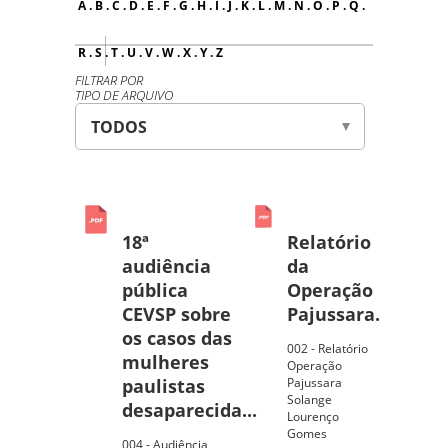
A
.
B
.
C
.
D
.
E
.
F
.
G
.
H
.
I
.
J
.
K
.
L
.
M
.
N
.
O
.
P
.
Q
.
R
.
S
.
T
.
U
.
V
.
W
.
X
.
Y
.
Z
FILTRAR POR
TIPO DE ARQUIVO
18ª
Relatório
audiência
da
pública
Operação
CEVSP sobre
Pajussara.
os casos das
002 - Relatório
mulheres
Operação
paulistas
Pajussara
Solange
desaparecida...
Lourenço
Gomes
004 - Audiência