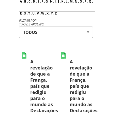
A
.
B
.
C
.
D
.
E
.
F
.
G
.
H
.
I
.
J
.
K
.
L
.
M
.
N
.
O
.
P
.
Q
.
R
.
S
.
T
.
U
.
V
.
W
.
X
.
Y
.
Z
FILTRAR POR
TIPO DE ARQUIVO
A
A
revelação
revelação
de que a
de que a
França,
França,
país que
país que
redigiu
redigiu
para o
para o
mundo as
mundo as
Declarações
Declarações