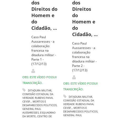
dos
dos
Direitos do
Direitos
Homem e
do
do
Homem e
Cidadão, ...
do
Cidadão, ...
Caso Paul
Aussaresses - a
Caso Paul
colaboração
Aussaresses - a
francesa na
colaboração
ditadura militar -
francesa na
Parte 1 -
ditadura militar -
(17/12/13)
Parte 2 -
(17/12/13)
OBS: ESTE VÍDEO POSSUI
TRANSCRIÇÃO.
OBS: ESTE VÍDEO POSSUI
TRANSCRIÇÃO.
DITADURA MILITAR
,
COMISSÃO ESTADUAL DA
DITADURA MILITAR
,
VERDADE RUBENS PAIVA
,
COMISSÃO ESTADUAL DA
CEVSP
,
,
MORTOS E
VERDADE RUBENS PAIVA
,
DESAPARECIDOS POLITICOS
,
CEVSP
,
,
MORTOS E
GENERAL PAUL
DESAPARECIDOS POLITICOS
,
AUSSARESSES
,
ESQUADRAO
GENERAL PAUL
DA MORTE
,
CENTRO DE