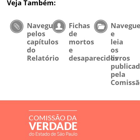
Veja Também:
Navegue
Fichas
Navegu
pelos
de
e
capítulos
mortos
leia
do
e
os
Relatório
desaparecidos
livros
publica
pela
Comissã