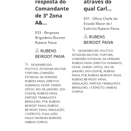
resposta do
através do
Comandante
qual Carl...
de 3º Zona
031 - Ofício Chefe do
A&...
Estado Maior do I
Exército Rubens Paiva
033 - Resposta
RUBENS
Brigadeiro Burnier
BEIRODT PAIVA
Rubens Paiva
RUBENS
DESAPARECIDO POLÍTICO
,
DITADURA MILITAR
,
TORTURA
,
BEIRODT PAIVA
COMISSÃO ESTADUAL DA VERDADE
RUBENS PAIVA
,
DIREITOS HUMANOS
,
DESAPARECIDO
CEVSP
,
CEMDP
,
OFÍCIO
,
RIO DE
POLÍTICO
,
DITADURA MILITAR
,
JANEIRO
,
DOI-CODI/RJ
,
RUBENS
TORTURA
,
COMISSÃO
PAIVA
,
PTB
,
RUBENS BEIRODT PAIVA
,
ESTADUAL DA VERDADE
RUBENS BEYRODT PAIVA
,
RUBENS PAIVA
,
DIREITOS
SIMULAÇÃO
,
PARTIDA TRABALHISTA
HUMANOS
,
CEVSP
,
CEMDP
,
BRASILEIRO
,
I EXÉRCITO
,
HABEAS
OFÍCIO
,
RIO DE JANEIRO
,
DOI-
CORPUS
CODI/RJ
,
RUBENS PAIVA
,
PARTIDO TRABALHISTA
BRASILEIRO
,
PTB
,
RUBENS
BEIRODT PAIVA
,
RUBENS
BEYRODT PAIVA
,
SIMULAÇÃO
,
I EXÉRCITO
,
FUGA
,
JOÃO
PAULO MOREIRA BURNIER
,
HABEAS CORPUS