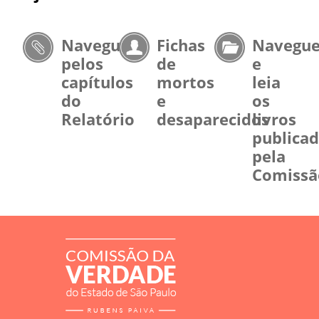
Navegue
Fichas
Navegu
pelos
de
e
capítulos
mortos
leia
do
e
os
Relatório
desaparecidos
livros
publica
pela
Comissã