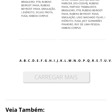
BRASILEIRO
,
PTB
,
RUBENS
PARECER
,
DOI-CODI/RJ
,
RUBENS
BEIRODT PAIVA
,
RUBENS
PAIVA
,
PARTIDO TRABALHISTA
BEYRODT PAIVA
,
SIMULAÇÃO
,
BRASILEIRO
,
PTB
,
RUBENS BEIRODT
I EXÉRCITO
,
SYLVIO FROTA
,
PAIVA
,
RUBENS BEYRODT PAIVA
,
FUGA
,
HABEAS CORPUS
SIMULAÇÃO
,
LINO MACHADO FILHO
,
I
EXÉRCITO
,
FUGA
,
JACY GUIMARÃES
PINHEIRO
,
RUY DE LIMA PESSOA
,
HABEAS CORPUS
A
.
B
.
C
.
D
.
E
.
F
.
G
.
H
.
I
.
J
.
K
.
L
.
M
.
N
.
O
.
P
.
Q
.
R
.
S
.
T
.
U
.
V
CARREGAR MAIS
Veja Também: