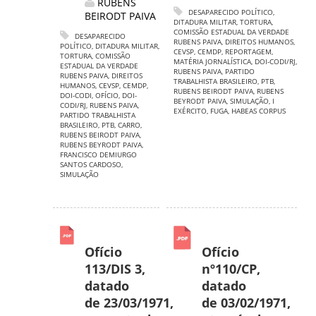
RUBENS
DESAPARECIDO POLÍTICO
,
BEIRODT PAIVA
DITADURA MILITAR
,
TORTURA
,
COMISSÃO ESTADUAL DA VERDADE
DESAPARECIDO
RUBENS PAIVA
,
DIREITOS HUMANOS
,
POLÍTICO
,
DITADURA MILITAR
,
CEVSP
,
CEMDP
,
REPORTAGEM
,
TORTURA
,
COMISSÃO
MATÉRIA JORNALÍSTICA
,
DOI-CODI/RJ
,
ESTADUAL DA VERDADE
RUBENS PAIVA
,
PARTIDO
RUBENS PAIVA
,
DIREITOS
TRABALHISTA BRASILEIRO
,
PTB
,
HUMANOS
,
CEVSP
,
CEMDP
,
RUBENS BEIRODT PAIVA
,
RUBENS
DOI-CODI
,
OFÍCIO
,
DOI-
BEYRODT PAIVA
,
SIMULAÇÃO
,
I
CODI/RJ
,
RUBENS PAIVA
,
EXÉRCITO
,
FUGA
,
HABEAS CORPUS
PARTIDO TRABALHISTA
BRASILEIRO
,
PTB
,
CARRO
,
RUBENS BEIRODT PAIVA
,
RUBENS BEYRODT PAIVA
,
FRANCISCO DEMIURGO
SANTOS CARDOSO
,
SIMULAÇÃO
Ofício
Ofício
113/DIS 3,
nº110/CP,
datado
datado
de 23/03/1971,
de 03/02/1971,