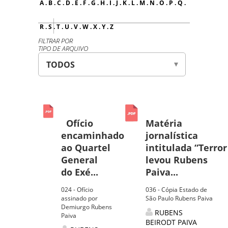
A
.
B
.
C
.
D
.
E
.
F
.
G
.
H
.
I
.
J
.
K
.
L
.
M
.
N
.
O
.
P
.
Q
.
R
.
S
.
T
.
U
.
V
.
W
.
X
.
Y
.
Z
FILTRAR POR
TIPO DE ARQUIVO
Ofício
Matéria
encaminhado
jornalística
ao Quartel
intitulada “Terror
General
levou Rubens
do Exé...
Paiva...
024 - Ofício
036 - Cópia Estado de
assinado por
São Paulo Rubens Paiva
Demiurgo Rubens
RUBENS
Paiva
BEIRODT PAIVA