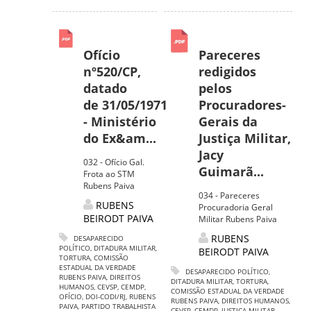
Ofício
Pareceres
nº520/CP,
redigidos
datado
pelos
de 31/05/1971
Procuradores-
- Ministério
Gerais da
do Ex&am...
Justiça Militar,
Jacy
032 - Ofício Gal.
Guimarã...
Frota ao STM
Rubens Paiva
034 - Pareceres
RUBENS
Procuradoria Geral
BEIRODT PAIVA
Militar Rubens Paiva
RUBENS
DESAPARECIDO
POLÍTICO
,
DITADURA MILITAR
,
BEIRODT PAIVA
TORTURA
,
COMISSÃO
ESTADUAL DA VERDADE
DESAPARECIDO POLÍTICO
,
RUBENS PAIVA
,
DIREITOS
DITADURA MILITAR
,
TORTURA
,
HUMANOS
,
CEVSP
,
CEMDP
,
COMISSÃO ESTADUAL DA VERDADE
OFÍCIO
,
DOI-CODI/RJ
,
RUBENS
RUBENS PAIVA
,
DIREITOS HUMANOS
,
PAIVA
,
PARTIDO TRABALHISTA
CEVSP
,
CEMDP
,
JUSTIÇA MILITAR
,