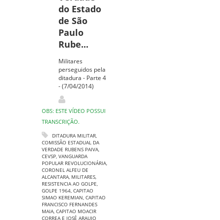
do Estado
de São
Paulo
Rube...
Militares
perseguidos pela
ditadura - Parte 4
- (7/04/2014)
OBS: ESTE VÍDEO POSSUI
TRANSCRIÇÃO.
DITADURA MILITAR
,
COMISSÃO ESTADUAL DA
VERDADE RUBENS PAIVA
,
CEVSP
,
VANGUARDA
POPULAR REVOLUCIONÁRIA
,
CORONEL ALFEU DE
ALCANTARA
,
MILITARES
,
RESISTENCIA AO GOLPE
,
GOLPE 1964
,
CAPITAO
SIMAO KEREMIAN
,
CAPITAO
FRANCISCO FERNANDES
MAIA
,
CAPITAO MOACIR
CORREA E JOSÉ ARAUJO