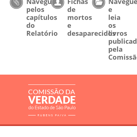
Navegue
Fichas
Navegu
pelos
de
e
capítulos
mortos
leia
do
e
os
Relatório
desaparecidos
livros
publica
pela
Comissã