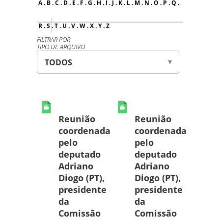
A
.
B
.
C
.
D
.
E
.
F
.
G
.
H
.
I
.
J
.
K
.
L
.
M
.
N
.
O
.
P
.
Q
.
R
.
S
.
T
.
U
.
V
.
W
.
X
.
Y
.
Z
FILTRAR POR
TIPO DE ARQUIVO
Reunião
Reunião
coordenada
coordenada
pelo
pelo
deputado
deputado
Adriano
Adriano
Diogo (PT),
Diogo (PT),
presidente
presidente
da
da
Comissão
Comissão