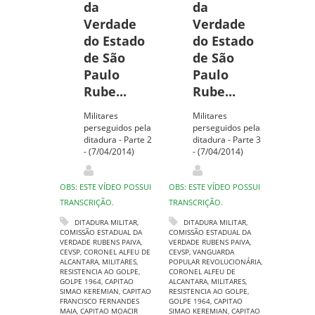
da
da
Verdade
Verdade
do Estado
do Estado
de São
de São
Paulo
Paulo
Rube...
Rube...
Militares
Militares
perseguidos pela
perseguidos pela
ditadura - Parte 2
ditadura - Parte 3
- (7/04/2014)
- (7/04/2014)
OBS: ESTE VÍDEO POSSUI
OBS: ESTE VÍDEO POSSUI
TRANSCRIÇÃO.
TRANSCRIÇÃO.
DITADURA MILITAR
,
DITADURA MILITAR
,
COMISSÃO ESTADUAL DA
COMISSÃO ESTADUAL DA
VERDADE RUBENS PAIVA
,
VERDADE RUBENS PAIVA
,
CEVSP
,
CORONEL ALFEU DE
CEVSP
,
VANGUARDA
ALCANTARA
,
MILITARES
,
POPULAR REVOLUCIONÁRIA
,
RESISTENCIA AO GOLPE
,
CORONEL ALFEU DE
GOLPE 1964
,
CAPITAO
ALCANTARA
,
MILITARES
,
SIMAO KEREMIAN
,
CAPITAO
RESISTENCIA AO GOLPE
,
FRANCISCO FERNANDES
GOLPE 1964
,
CAPITAO
MAIA
,
CAPITAO MOACIR
SIMAO KEREMIAN
,
CAPITAO