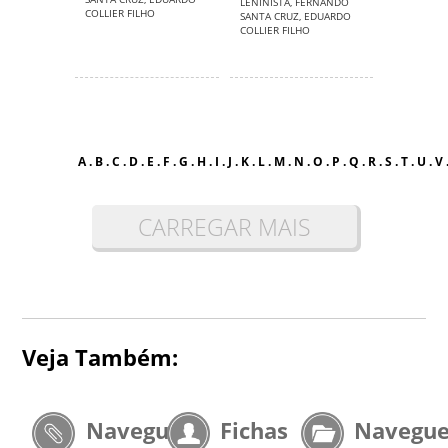
LENINISTA
,
FERNANDO
COLLIER FILHO
SANTA CRUZ
,
EDUARDO
COLLIER FILHO
A
.
B
.
C
.
D
.
E
.
F
.
G
.
H
.
I
.
J
.
K
.
L
.
M
.
N
.
O
.
P
.
Q
.
R
.
S
.
T
.
U
.
V
CARREGAR MAIS
Veja Também:
Navegue
Fichas
Navegu