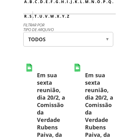
A
.
B
.
C
.
D
.
E
.
F
.
G
.
H
.
I
.
J
.
K
.
L
.
M
.
N
.
O
.
P
.
Q
.
R
.
S
.
T
.
U
.
V
.
W
.
X
.
Y
.
Z
FILTRAR POR
TIPO DE ARQUIVO
Em sua
Em sua
sexta
sexta
reunião,
reunião,
dia 20/2, a
dia 20/2, a
Comissão
Comissão
da
da
Verdade
Verdade
Rubens
Rubens
Paiva, da
Paiva, da