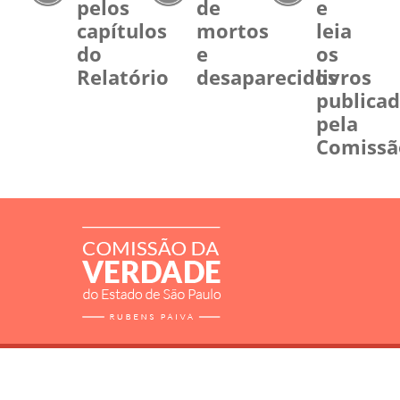
pelos
de
e
capítulos
mortos
leia
do
e
os
Relatório
desaparecidos
livros
publica
pela
Comissã
RELATÓRIO