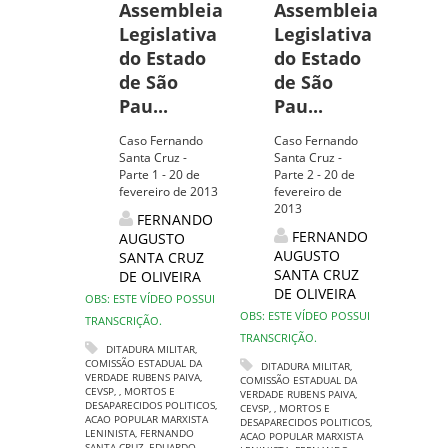
Assembleia
Assembleia
Legislativa
Legislativa
do Estado
do Estado
de São
de São
Pau...
Pau...
Caso Fernando
Caso Fernando
Santa Cruz -
Santa Cruz -
Parte 1 - 20 de
Parte 2 - 20 de
fevereiro de 2013
fevereiro de
2013
FERNANDO
FERNANDO
AUGUSTO
AUGUSTO
SANTA CRUZ
SANTA CRUZ
DE OLIVEIRA
DE OLIVEIRA
OBS: ESTE VÍDEO POSSUI
OBS: ESTE VÍDEO POSSUI
TRANSCRIÇÃO.
TRANSCRIÇÃO.
DITADURA MILITAR
,
COMISSÃO ESTADUAL DA
DITADURA MILITAR
,
VERDADE RUBENS PAIVA
,
COMISSÃO ESTADUAL DA
CEVSP
,
,
MORTOS E
VERDADE RUBENS PAIVA
,
DESAPARECIDOS POLITICOS
,
CEVSP
,
,
MORTOS E
ACAO POPULAR MARXISTA
DESAPARECIDOS POLITICOS
,
LENINISTA
,
FERNANDO
ACAO POPULAR MARXISTA
SANTA CRUZ
,
EDUARDO