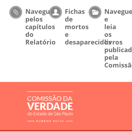
Navegue
Fichas
Navegu
pelos
de
e
capítulos
mortos
leia
do
e
os
Relatório
desaparecidos
livros
publica
pela
Comissã