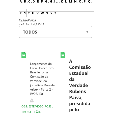
A
.
B
.
C
.
D
.
E
.
F
.
G
.
H
.
I
.
J
.
K
.
L
.
M
.
N
.
O
.
P
.
Q
.
R
.
S
.
T
.
U
.
V
.
W
.
X
.
Y
.
Z
FILTRAR POR
TIPO DE ARQUIVO
A
Lançamento do
Comissão
Livro Holocausto
Brasileiro na
Estadual
Comissão da
da
Verdade, da
Verdade
jornalista Daniela
Arbex - Parte 2 -
Rubens
(9/08/13)
Paiva,
presidida
OBS: ESTE VÍDEO POSSUI
pelo
TRANSCRIÇÃO.