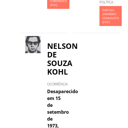
COMUNISTA
POLÍTICA
(POC)
PARTIDO
OPERÁRIO
COMUNISTA
(POC)
NELSON
DE
SOUZA
KOHL
OCORRÊNCIA
Desaparecido
em 15
de
setembro
de
1973,