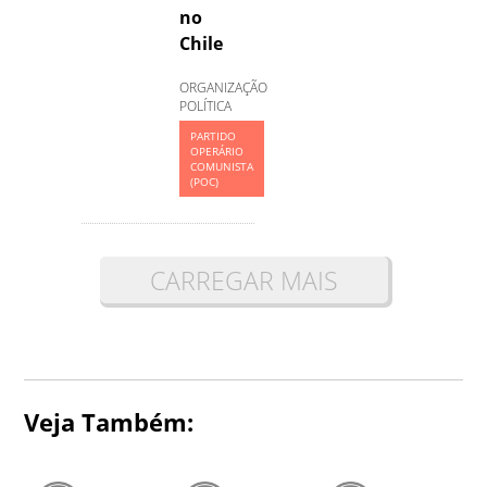
no
Chile
ORGANIZAÇÃO
POLÍTICA
PARTIDO
OPERÁRIO
COMUNISTA
(POC)
CARREGAR MAIS
Veja Também: