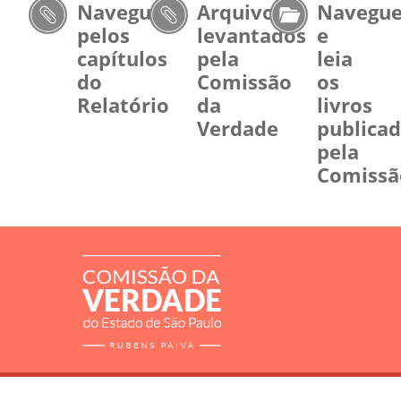
Navegue
Arquivos
Navegu
pelos
levantados
e
capítulos
pela
leia
do
Comissão
os
Relatório
da
livros
Verdade
publica
pela
Comissã