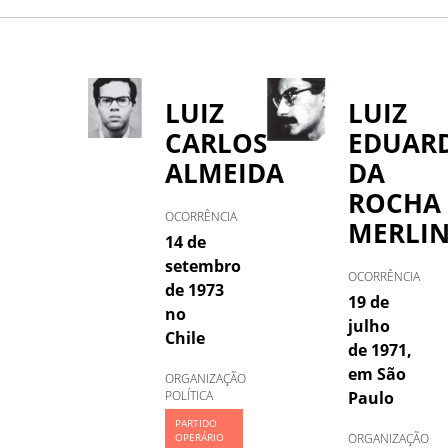
A
.
B
.
C
.
D
.
E
.
F
.
G
.
H
.
I
.
J
.
K
.
L
.
M
.
N
.
O
.
LUIZ
LUIZ
CARLOS
EDUAR
P
.
Q
.
R
.
S
.
T
.
U
.
V
.
ALMEIDA
DA
ROCHA
OCORRÊNCIA
W
.
X
.
Y
.
Z
MERLI
14 de
setembro
OCORRÊNCIA
de 1973
19 de
no
julho
Chile
de 1971,
em São
ORGANIZAÇÃO
POLÍTICA
Paulo
PARTIDO
OPERÁRIO
ORGANIZAÇÃO