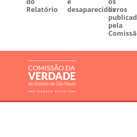
do
e
os
Relatório
desaparecidos
livros
publica
pela
Comissã
RELATÓRIO