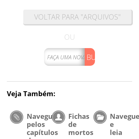
VOLTAR PARA "ARQUIVOS"
OU
BUSCAR
Veja Também:
Navegue
Fichas
Navegu
pelos
de
e
capítulos
mortos
leia