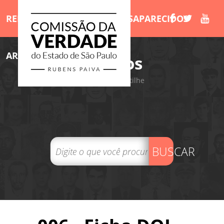
RELATÓRIO
MORTOS E DESAPARECIDOS
ARQUIVOS
LIVROS
/Arquivos
Tweet
Compartilhe
BUSCAR