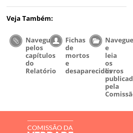
Veja Também:
Navegue
Fichas
Navegu
pelos
de
e
capítulos
mortos
leia
do
e
os
Relatório
desaparecidos
livros
publica
pela
Comissã