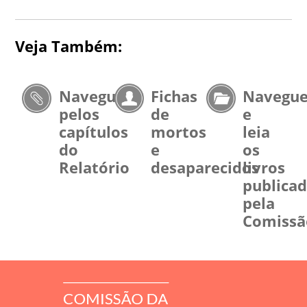
Veja Também:
Navegue
Fichas
Navegu
pelos
de
e
capítulos
mortos
leia
do
e
os
Relatório
desaparecidos
livros
publica
pela
Comissã