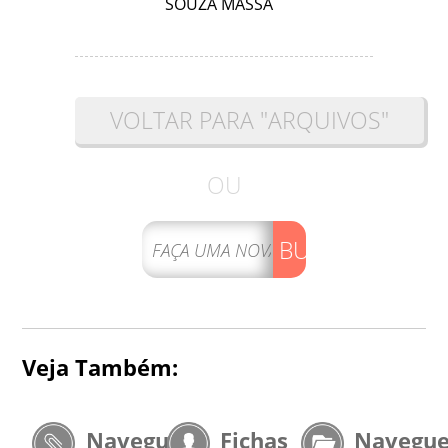
SOUZA MASSA
VOLTAR PARA "ARQUIVOS"
OU
BUSCAR
Veja Também:
Navegue
Fichas
Navegu