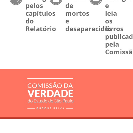
pelos
de
e
capítulos
mortos
leia
do
e
os
Relatório
desaparecidos
livros
publica
pela
Comissã