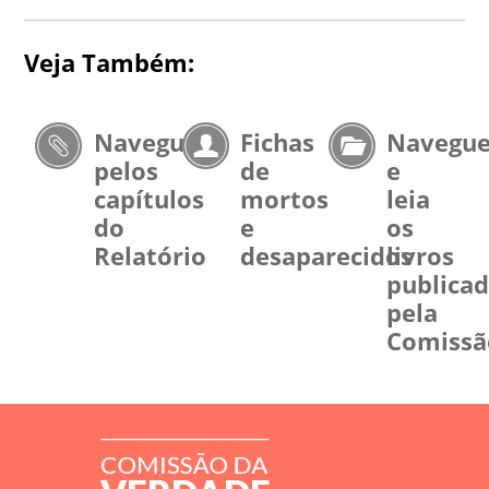
Veja Também:
Navegue
Fichas
Navegu
pelos
de
e
capítulos
mortos
leia
do
e
os
Relatório
desaparecidos
livros
publica
pela
Comissã