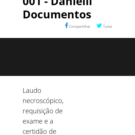
001 - Danielli
Documentos
Compartilhar
Tuitar
Laudo
necroscópico,
requisição de
exame e a
certidão de