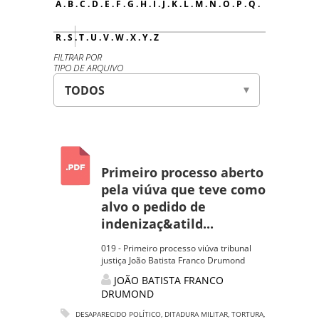
A
.
B
.
C
.
D
.
E
.
F
.
G
.
H
.
I
.
J
.
K
.
L
.
M
.
N
.
O
.
P
.
Q
.
R
.
S
.
T
.
U
.
V
.
W
.
X
.
Y
.
Z
FILTRAR POR
TIPO DE ARQUIVO
Primeiro processo aberto
pela viúva que teve como
alvo o pedido de
indenizaç&atild...
019 - Primeiro processo viúva tribunal
justiça João Batista Franco Drumond
JOÃO BATISTA FRANCO
DRUMOND
DESAPARECIDO POLÍTICO
,
DITADURA MILITAR
,
TORTURA
,