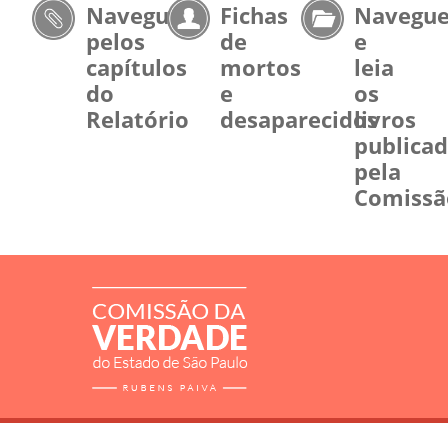
Navegue
Fichas
Navegu
pelos
de
e
capítulos
mortos
leia
do
e
os
Relatório
desaparecidos
livros
publica
pela
Comissã