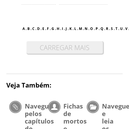
A
.
B
.
C
.
D
.
E
.
F
.
G
.
H
.
I
.
J
.
K
.
L
.
M
.
N
.
O
.
P
.
Q
.
R
.
S
.
T
.
U
.
V
CARREGAR MAIS
Veja Também:
Navegue
Fichas
Navegu
pelos
de
e
capítulos
mortos
leia
do
e
os