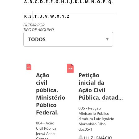
A
.
B
.
C
.
D
.
E
.
F
.
G
.
H
.
I
.
J
.
K
.
L
.
M
.
N
.
O
.
P
.
Q
.
R
.
S
.
T
.
U
.
V
.
W
.
X
.
Y
.
Z
FILTRAR POR
TIPO DE ARQUIVO
Ação
Petição
civil
inicial da
pública.
Ação Civil
Ministério
Pública, datad...
Público
005 - Petição
Federal.
Ministério Público
ditadura Luiz Ignácio
004 - Ação
Maranhão Filho
Civil Pública
doc05-1
Jeová Assis
LUIZ IGNÁCIO
Gomes