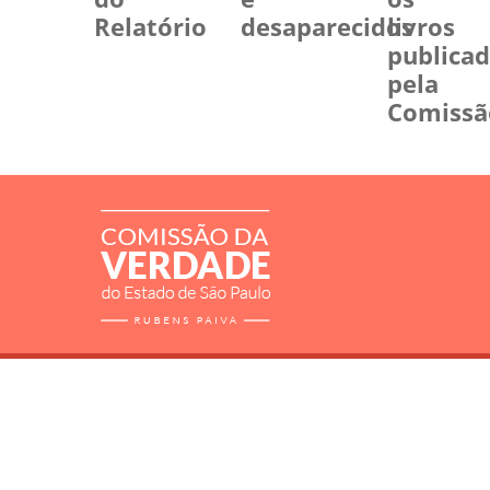
Relatório
desaparecidos
livros
publica
pela
Comissã
RELATÓRIO