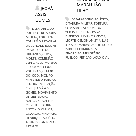
MARANHÃO
JEOVÁ
FILHO
ASSIS
GOMES
DESAPARECIDO POLÍTICO
,
DITADURA MILITAR
,
TORTURA
,
COMISSÃO ESTADUAL DA
DESAPARECIDO
VERDADE RUBENS PAIVA
,
POLÍTICO
,
DITADURA
DIREITOS HUMANOS
,
CEVSP
,
MILITAR
,
TORTURA
,
MORTE
,
CEMDP
,
ANISTIA
,
LUIZ
COMISSÃO ESTADUAL
IGNACIO MARANHAO FILHO
,
PCB
,
DA VERDADE RUBENS
PARTIDO COMUNISTA
PAIVA
,
DIREITOS
BRASILEIRO
,
MINISTÉRIO
HUMANOS
,
CEVSP
,
PÚBLICO
,
PETIÇÃO
,
AÇÃO CIVIL
MORTE
,
COMISSÃO
ESPECIAL DE MORTOS
E DESAPARECIDOS
POLÍTICOS
,
CEMDP
,
DOI-CODI
,
MOLIPO
,
MINISTÉRIO PÚBLICO
FEDERAL
,
MPF
,
AÇÃO
CIVIL
,
JEOVÁ ASSIS
GOMES
,
MOVIMENTO
DE LIBERTAÇÃO
NACIONAL
,
VALTER
OLIVETI TEIXEIRA
,
ANTÔNIO CARLOS
,
OSWALDO
,
MAURÍCIO
,
HENRIQUE
,
AURÉLIO
,
ARNALDO
,
ANTONIO
,
ARTIGAS