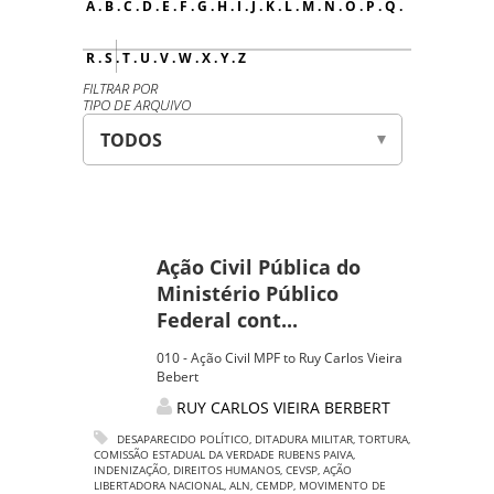
A
.
B
.
C
.
D
.
E
.
F
.
G
.
H
.
I
.
J
.
K
.
L
.
M
.
N
.
O
.
P
.
Q
.
R
.
S
.
T
.
U
.
V
.
W
.
X
.
Y
.
Z
FILTRAR POR
TIPO DE ARQUIVO
Ação Civil Pública do
Ministério Público
Federal cont...
010 - Ação Civil MPF to Ruy Carlos Vieira
Bebert
RUY CARLOS VIEIRA BERBERT
DESAPARECIDO POLÍTICO
,
DITADURA MILITAR
,
TORTURA
,
COMISSÃO ESTADUAL DA VERDADE RUBENS PAIVA
,
INDENIZAÇÃO
,
DIREITOS HUMANOS
,
CEVSP
,
AÇÃO
LIBERTADORA NACIONAL
,
ALN
,
CEMDP
,
MOVIMENTO DE