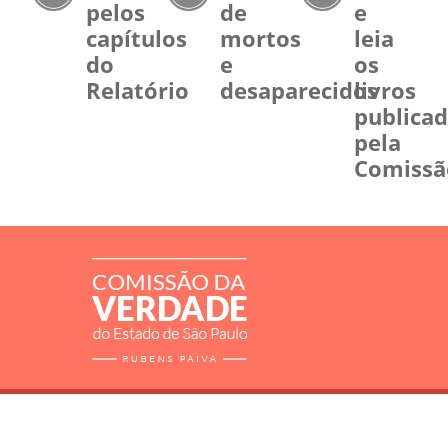
pelos
de
e
capítulos
mortos
leia
do
e
os
Relatório
desaparecidos
livros
publica
pela
Comissã
RELATÓRIO