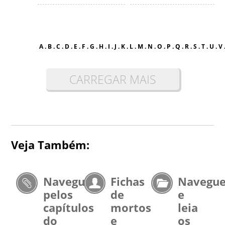
A
.
B
.
C
.
D
.
E
.
F
.
G
.
H
.
I
.
J
.
K
.
L
.
M
.
N
.
O
.
P
.
Q
.
R
.
S
.
T
.
U
.
V
CARREGAR MAIS
Veja Também:
Navegue
Fichas
Navegu
pelos
de
e
capítulos
mortos
leia
do
e
os