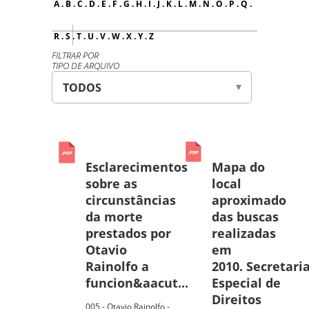
A
.
B
.
C
.
D
.
E
.
F
.
G
.
H
.
I
.
J
.
K
.
L
.
M
.
N
.
O
.
P
.
Q
.
R
.
S
.
T
.
U
.
V
.
W
.
X
.
Y
.
Z
FILTRAR POR
TIPO DE ARQUIVO
Esclarecimentos
Mapa do
sobre as
local
circunstâncias
aproximado
da morte
das buscas
prestados por
realizadas
Otavio
em
Rainolfo a
2010. Secretari
funcion&aacut...
Especial de
Direitos
005 - Otavio Rainolfo -