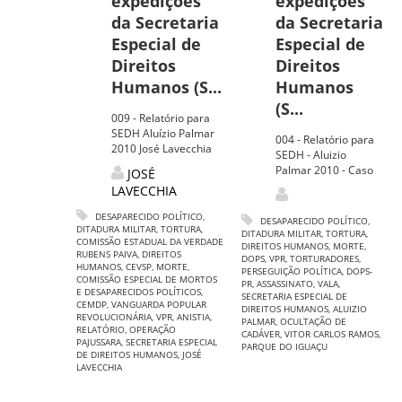
expedições
expedições
da Secretaria
da Secretaria
Especial de
Especial de
Direitos
Direitos
Humanos (S...
Humanos
(S...
009 - Relatório para
SEDH Aluízio Palmar
004 - Relatório para
2010 José Lavecchia
SEDH - Aluizio
Palmar 2010 - Caso
JOSÉ
LAVECCHIA
DESAPARECIDO POLÍTICO
,
DESAPARECIDO POLÍTICO
,
DITADURA MILITAR
,
TORTURA
,
DITADURA MILITAR
,
TORTURA
,
COMISSÃO ESTADUAL DA VERDADE
DIREITOS HUMANOS
,
MORTE
,
RUBENS PAIVA
,
DIREITOS
DOPS
,
VPR
,
TORTURADORES
,
HUMANOS
,
CEVSP
,
MORTE
,
PERSEGUIÇÃO POLÍTICA
,
DOPS-
COMISSÃO ESPECIAL DE MORTOS
PR
,
ASSASSINATO
,
VALA
,
E DESAPARECIDOS POLÍTICOS
,
SECRETARIA ESPECIAL DE
CEMDP
,
VANGUARDA POPULAR
DIREITOS HUMANOS
,
ALUIZIO
REVOLUCIONÁRIA
,
VPR
,
ANISTIA
,
PALMAR
,
OCULTAÇÃO DE
RELATÓRIO
,
OPERAÇÃO
CADÁVER
,
VITOR CARLOS RAMOS
,
PAJUSSARA
,
SECRETARIA ESPECIAL
PARQUE DO IGUAÇU
DE DIREITOS HUMANOS
,
JOSÉ
LAVECCHIA