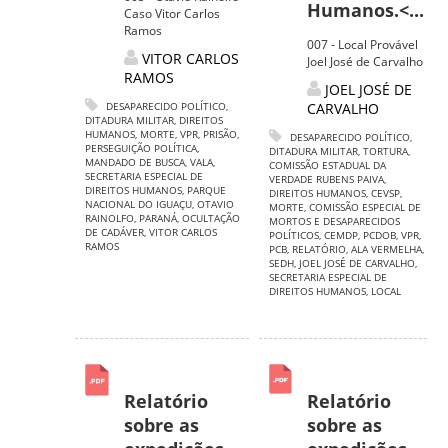
Humanos.<...
Caso Vitor Carlos
Ramos
007 - Local Provável
VITOR CARLOS
Joel José de Carvalho
RAMOS
JOEL JOSÉ DE
DESAPARECIDO POLÍTICO
,
CARVALHO
DITADURA MILITAR
,
DIREITOS
HUMANOS
,
MORTE
,
VPR
,
PRISÃO
,
DESAPARECIDO POLÍTICO
,
PERSEGUIÇÃO POLÍTICA
,
DITADURA MILITAR
,
TORTURA
,
MANDADO DE BUSCA
,
VALA
,
COMISSÃO ESTADUAL DA
SECRETARIA ESPECIAL DE
VERDADE RUBENS PAIVA
,
DIREITOS HUMANOS
,
PARQUE
DIREITOS HUMANOS
,
CEVSP
,
NACIONAL DO IGUAÇU
,
OTAVIO
MORTE
,
COMISSÃO ESPECIAL DE
RAINOLFO
,
PARANÁ
,
OCULTAÇÃO
MORTOS E DESAPARECIDOS
DE CADÁVER
,
VITOR CARLOS
POLÍTICOS
,
CEMDP
,
PCDOB
,
VPR
,
RAMOS
PCB
,
RELATÓRIO
,
ALA VERMELHA
,
SEDH
,
JOEL JOSÉ DE CARVALHO
,
SECRETARIA ESPECIAL DE
DIREITOS HUMANOS
,
LOCAL
Relatório
Relatório
sobre as
sobre as