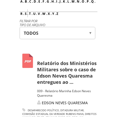
A
.
B
.
C
.
D
.
E
.
F
.
G
.
H
.
I
.
J
.
K
.
L
.
M
.
N
.
O
.
P
.
Q
.
R
.
S
.
T
.
U
.
V
.
W
.
X
.
Y
.
Z
FILTRAR POR
TIPO DE ARQUIVO
Relatório dos Ministérios
Militares sobre o caso de
Edson Neves Quaresma
entregues ao ...
009 - Relatório Marinha Edson Neves
Quaresma
EDSON NEVES QUARESMA
DESAPARECIDO POLÍTICO
,
DITADURA MILITAR
,
COMISSÃO ESTADUAL DA VERDADE RUBENS PAIVA
,
DIREITOS