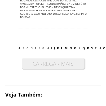
HUMANOS
,
CEVSP
,
CENIMAR
,
DOPS
,
DOI-CODI
,
IML
,
VANGUARDA POPULAR REVOLUCIONÁRIA
,
VPR
,
MINISTÉRIO
DOS MILITARES
,
CUBA
,
EDSON NEVES QUARESMA
,
MOVIMENTO REVOLUCIONARIO TIRADENTES
,
MRT
,
GUERRILHA
,
CABO ANSELMO
,
LUTA ARMADA
,
IEVE
,
MARINHA
DO BRASIL
A
.
B
.
C
.
D
.
E
.
F
.
G
.
H
.
I
.
J
.
K
.
L
.
M
.
N
.
O
.
P
.
Q
.
R
.
S
.
T
.
U
.
V
CARREGAR MAIS
Veja Também: