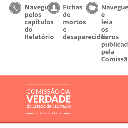
Navegue
Fichas
Navegu
pelos
de
e
capítulos
mortos
leia
do
e
os
Relatório
desaparecidos
livros
publica
pela
Comissã